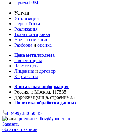
Прием РЗМ
Услуги
Утилизация
Переработка
Реализация
Транспортировка
Учет
и
списание
Разборка
и
оценка
Цена металлолома
Цветмет цена
Чермет цена
Лицензия
и
договор
Карта сайта
Контактная информация
Россия, г. Москва, 117535
Дорожная улица, строение 23
Политика обработки данных
8 (499) 380-60-35
priem-metallov@yandex.ru
Заказать
обратный звонок