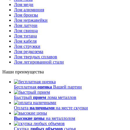
Лом меди
Лом алюминия
Лом бронзы
Лом нержавейки
Лом латуни
Лом свинца
Лом титана
Лом кабеля
Лом стружки
Лом редкозема
Лом твердых сплавов
Лом легированной стали
Наши преимущества
Бесплатная
оценка
Вашей партии
Быстрый
прием
лома металлов
Оплата
наличными
на месте скупки
Высокие цены
на металлолом
Скупка
любых объемов
сырья