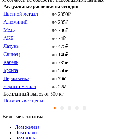
Актуальные расценки на сегодня
Цветной металл
до 2350₽
Алюминий
до 235₽
Медь
до 780₽
АКБ
до 74₽
Латунь
до 475₽
Свинец
до 140₽
Кабель
до 735₽
Бронза
до 560₽
Нержавейка
до 70₽
Черный металл
до 22₽
Бесплатный вывоз от 500 кг
Показать все цены
Виды металлолома
Лом железа
Лом стали
Лом АКБ