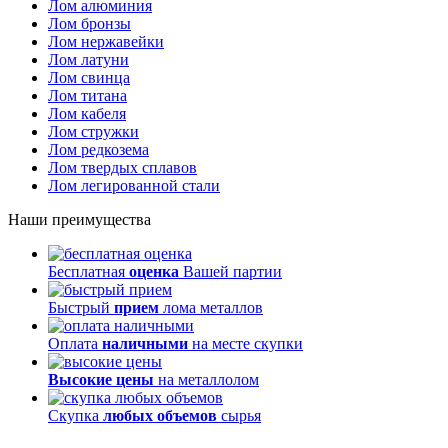
Лом алюминия
Лом бронзы
Лом нержавейки
Лом латуни
Лом свинца
Лом титана
Лом кабеля
Лом стружки
Лом редкозема
Лом твердых сплавов
Лом легированной стали
Наши преимущества
Бесплатная
оценка
Вашей партии
Быстрый
прием
лома металлов
Оплата
наличными
на месте скупки
Высокие цены
на металлолом
Скупка
любых объемов
сырья