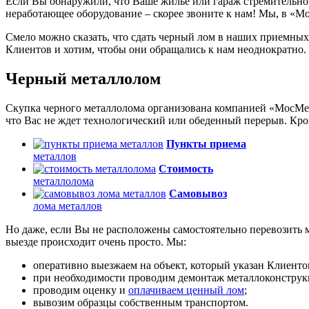
Если Вы обнаружили, что Ваше жилье или гараж стремительно 
неработающее оборудование – скорее звоните к нам! Мы, в «Мо
Смело можно сказать, что сдать черный лом в наших приемных
Клиентов и хотим, чтобы они обращались к нам неоднократно.
Черный металлолом
Скупка черного металлолома организована компанией «МосМета
что Вас не ждет технологический или обеденный перерыв. Кром
Пункты приема
металлов
Стоимость
металлолома
Самовывоз
лома металлов
Но даже, если Вы не расположены самостоятельно перевозить м
выезде происходит очень просто. Мы:
оперативно выезжаем на объект, который указан Клиенто
при необходимости проводим демонтаж металлоконструк
проводим оценку и
оплачиваем ценный лом
;
вывозим образцы собственным транспортом.