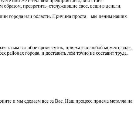
зуете или же на Вашем предприятии давно стоит
м образом, превратить, отслужившие свое, вещи в деньги.
ации города или области. Причина проста – мы ценим наших
я к нам в любое время суток, приехать в любой момент, зная,
 районах города, и доставить лом точно не составит труда.
ните и мы сделаем все за Вас. Наш процесс приема металла на