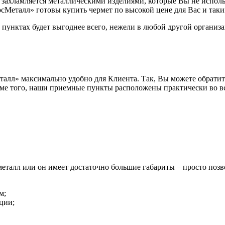
захламляется металлическими изделиями, которые Вы не исполь
сМеталл» готовы купить чермет по высокой цене для Вас и таки
 пунктах будет выгоднее всего, нежели в любой другой организ
лл» максимально удобно для Клиента. Так, Вы можете обратитьс
е того, наши приемные пункты расположены практически во всех
еталл или он имеет достаточно большие габариты – просто позво
м;
ции;