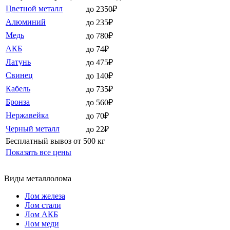
Цветной металл
до 2350₽
Алюминий
до 235₽
Медь
до 780₽
АКБ
до 74₽
Латунь
до 475₽
Свинец
до 140₽
Кабель
до 735₽
Бронза
до 560₽
Нержавейка
до 70₽
Черный металл
до 22₽
Бесплатный вывоз от 500 кг
Показать все цены
Виды металлолома
Лом железа
Лом стали
Лом АКБ
Лом меди